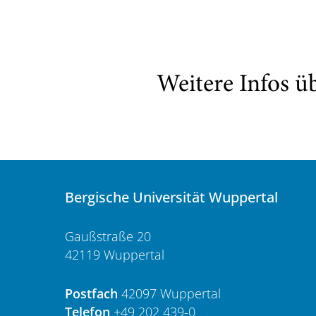
Weitere Infos ü
Bergische Universität Wuppertal
Gaußstraße 20
42119 Wuppertal
Postfach
42097 Wuppertal
Telefon
+49 202 439-0