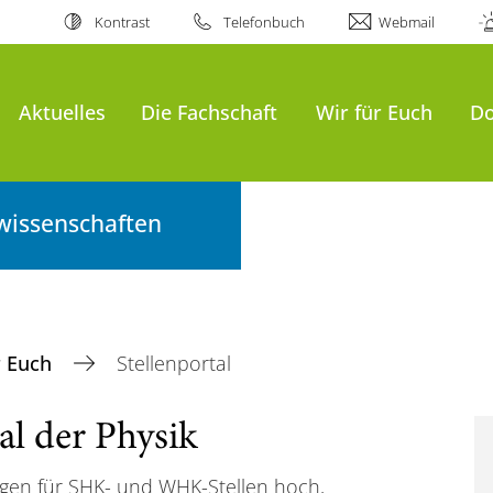
Kontrast
Telefonbuch
Webmail
Aktuelles
Die Fachschaft
Wir für Euch
D
wissenschaften
r Euch
Stellenportal
al der Physik
ngen für SHK- und WHK-Stellen hoch,